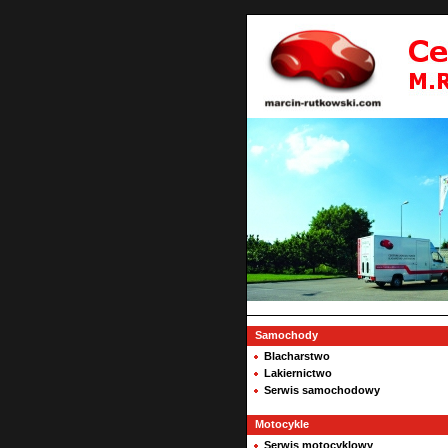
Samochody
Blacharstwo
Lakiernictwo
Serwis samochodowy
Motocykle
Serwis motocyklowy