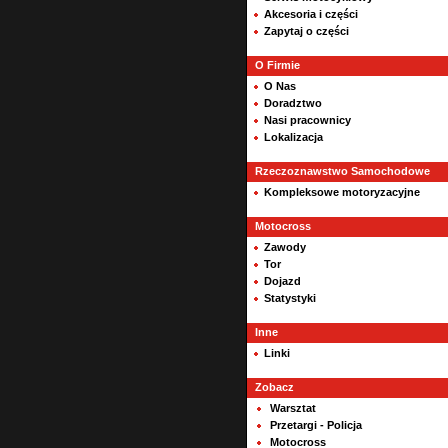
Akcesoria i części
Zapytaj o części
O Firmie
O Nas
Doradztwo
Nasi pracownicy
Lokalizacja
Rzeczoznawstwo Samochodowe
Kompleksowe motoryzacyjne
Motocross
Zawody
Tor
Dojazd
Statystyki
Inne
Linki
Zobacz
Warsztat
Przetargi - Policja
Motocross